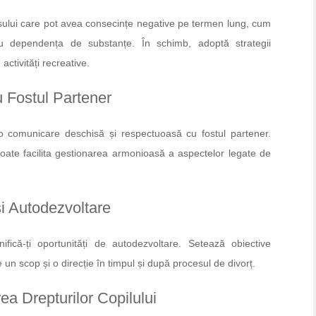
sului care pot avea consecințe negative pe termen lung, cum
u dependența de substanțe. În schimb, adoptă strategii
ctivități recreative.
u Fostul Partener
o comunicare deschisă și respectuoasă cu fostul partener.
poate facilita gestionarea armonioasă a aspectelor legate de
și Autodezvoltare
anifică-ți oportunități de autodezvoltare. Setează obiective
 un scop și o direcție în timpul și după procesul de divorț.
ea Drepturilor Copilului