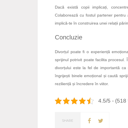
Dacă există copii implicați, concent
Colaborează cu fostul partener pentru a
implică-te în construirea unei relații păr
Concluzie
Divorțul poate fi o experiență emoționa
sprijinul potrivit poate facilita procesul
divorțului este la fel de importantă ca 
îngrijești binele emoțional și caută spri
reziliență și încredere în viitor.
4.5/5 - (518
SHARE