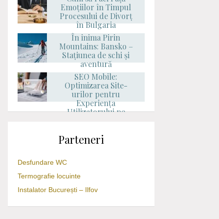
Emoțiilor în Timpul
Procesului de Divorț
în Bulgaria
În inima Pirin
Mountains: Bansko –
Stațiunea de schi și
aventură
SEO Mobile:
Optimizarea Site-
urilor pentru
Experiența
Utilizatorului pe
Dispozitive Mobile
Parteneri
Desfundare WC
Termografie locuinte
Instalator București – Ilfov