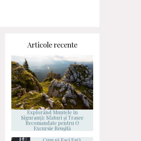
Articole recente
Explorând Muntele în
Siguranță: Sfaturi și Trasee
Recomandate pentru O
Excursie Reușită
Cum să Faci Față