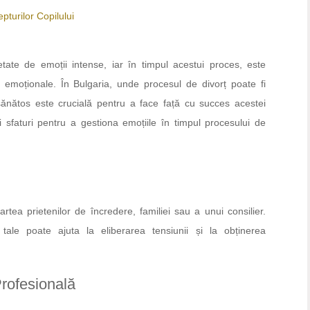
pturilor Copilului
etate de emoții intense, iar în timpul acestui proces, este
le emoționale. În Bulgaria, unde procesul de divorț poate fi
ănătos este crucială pentru a face față cu succes acestei
 și sfaturi pentru a gestiona emoțiile în timpul procesului de
artea prietenilor de încredere, familiei sau a unui consilier.
tale poate ajuta la eliberarea tensiunii și la obținerea
Profesională