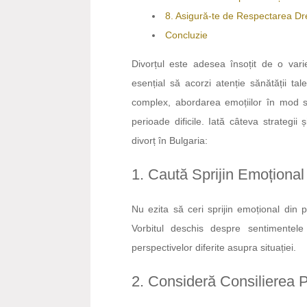
8. Asigură-te de Respectarea Dre
Concluzie
Divorțul este adesea însoțit de o vari
esențial să acorzi atenție sănătății ta
complex, abordarea emoțiilor în mod s
perioade dificile. Iată câteva strategii
divorț în Bulgaria:
1. Caută Sprijin Emoțional
Nu ezita să ceri sprijin emoțional din p
Vorbitul deschis despre sentimentele 
perspectivelor diferite asupra situației.
2. Consideră Consilierea 