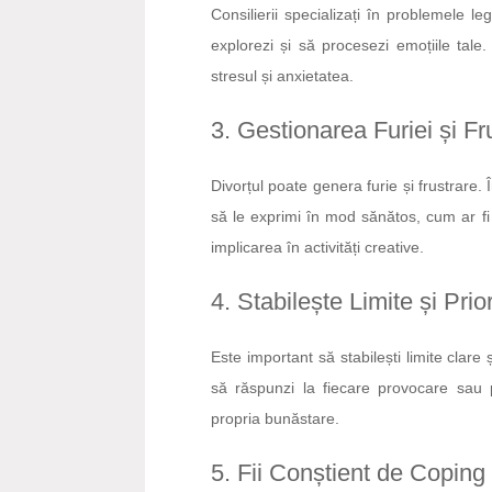
Consilierii specializați în problemele l
explorezi și să procesezi emoțiile tale.
stresul și anxietatea.
3. Gestionarea Furiei și Fru
Divorțul poate genera furie și frustrare. 
să le exprimi în mod sănătos, cum ar fi pr
implicarea în activități creative.
4. Stabilește Limite și Prior
Este important să stabilești limite clare și
să răspunzi la fiecare provocare sau pr
propria bunăstare.
5. Fii Conștient de Copi