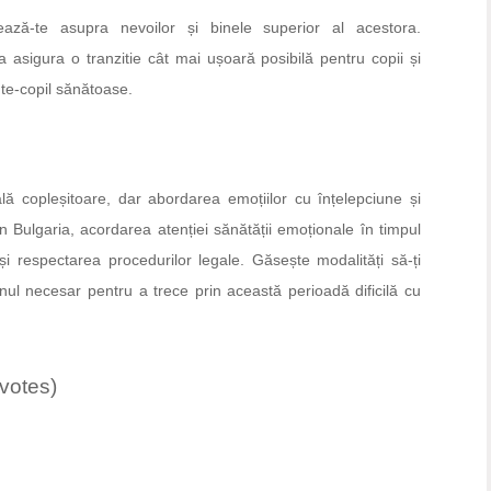
rează-te asupra nevoilor și binele superior al acestora.
 asigura o tranzitie cât mai ușoară posibilă pentru copii și
inte-copil sănătoase.
lă copleșitoare, dar abordarea emoțiilor cu înțelepciune și
. În Bulgaria, acordarea atenției sănătății emoționale în timpul
și respectarea procedurilor legale. Găsește modalități să-ți
jinul necesar pentru a trece prin această perioadă dificilă cu
 votes)