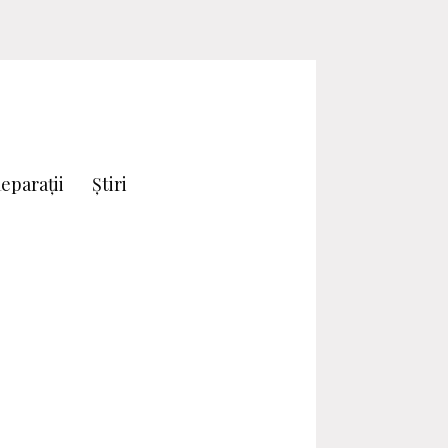
eparații
Știri