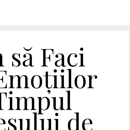
 să Faci
Emoțiilor
 Timpul
esului de