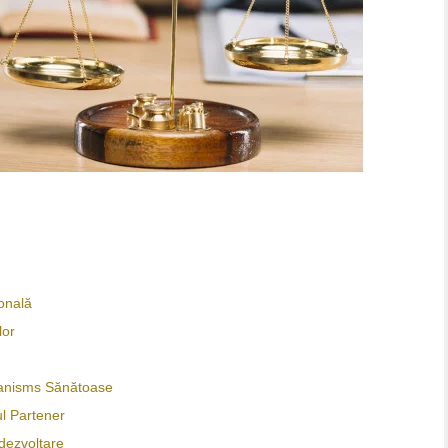
onală
lor
hanisms Sănătoase
ul Partener
odezvoltare