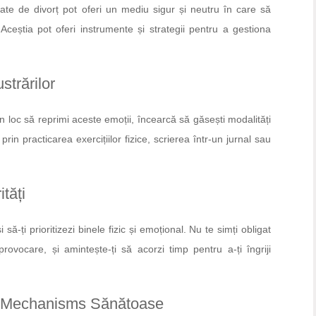
egate de divorț pot oferi un mediu sigur și neutru în care să
 Aceștia pot oferi instrumente și strategii pentru a gestiona
strărilor
În loc să reprimi aceste emoții, încearcă să găsești modalități
in practicarea exercițiilor fizice, scrierea într-un jurnal sau
ități
 să-ți prioritizezi binele fizic și emoțional. Nu te simți obligat
ovocare, și amintește-ți să acorzi timp pentru a-ți îngriji
ng Mechanisms Sănătoase