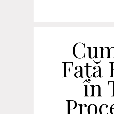
Cum
Față 
în
Proc