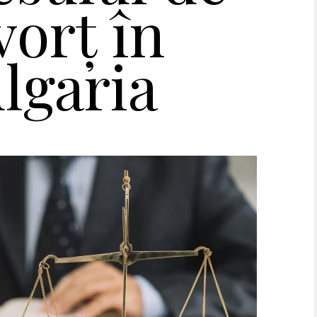
vorț în
lgaria