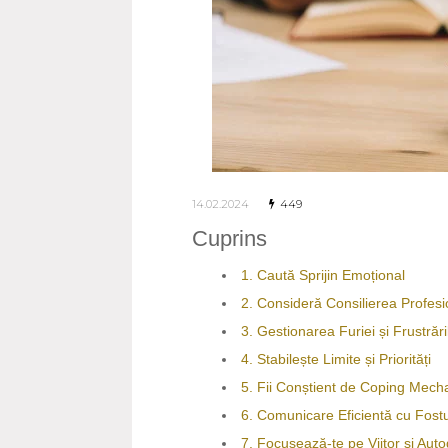
14.02.2024
449
Cuprins
1. Caută Sprijin Emoțional
2. Consideră Consilierea Profesi
3. Gestionarea Furiei și Frustrări
4. Stabilește Limite și Priorități
5. Fii Conștient de Coping Mec
6. Comunicare Eficientă cu Fost
7. Focusează-te pe Viitor și Aut