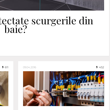
tectate scurgerile din
baie?
611
09.04.2016
452