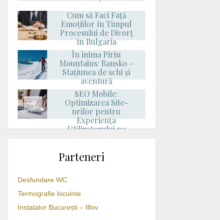
Cum să Faci Față
Emoțiilor în Timpul
Procesului de Divorț
în Bulgaria
În inima Pirin
Mountains: Bansko –
Stațiunea de schi și
aventură
SEO Mobile:
Optimizarea Site-
urilor pentru
Experiența
Utilizatorului pe
Dispozitive Mobile
Parteneri
Desfundare WC
Termografie locuinte
Instalator București – Ilfov