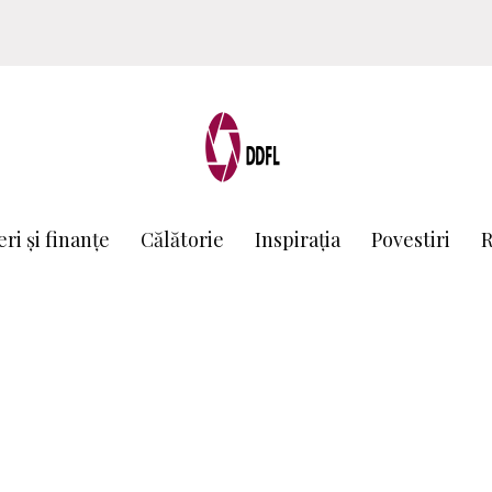
ri și finanțe
Călătorie
Inspirația
Povestiri
R