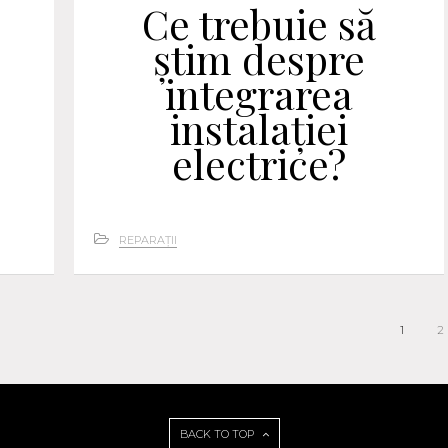
Ce trebuie să
știm despre
integrarea
instalației
electrice?
REPARAȚII
1
2
BACK TO TOP