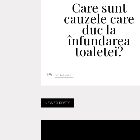
Care sunt
cauzele care
duc la
înfundarea
toaletei?
REPARAȚII
NEWER POSTS