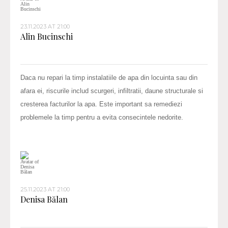
23.11.2023 AT 21:00
Alin Bucinschi
Daca nu repari la timp instalatiile de apa din locuinta sau din
afara ei, riscurile includ scurgeri, infiltratii, daune structurale si
cresterea facturilor la apa. Este important sa remediezi
problemele la timp pentru a evita consecintele nedorite.
25.11.2023 AT 21:00
Denisa Bălan