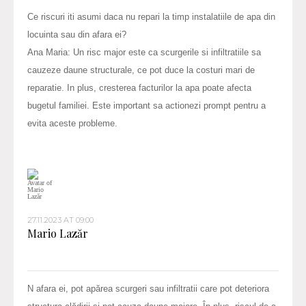
Ce riscuri iti asumi daca nu repari la timp instalatiile de apa din
locuinta sau din afara ei?
Ana Maria: Un risc major este ca scurgerile si infiltratiile sa
cauzeze daune structurale, ce pot duce la costuri mari de
reparatie. In plus, cresterea facturilor la apa poate afecta
bugetul familiei. Este important sa actionezi prompt pentru a
evita aceste probleme.
27.11.2023 AT 09:00
Mario Lazăr
N afara ei, pot apărea scurgeri sau infiltratii care pot deteriora