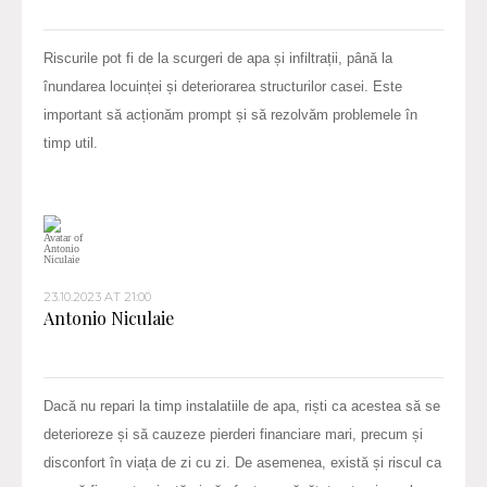
Riscurile pot fi de la scurgeri de apa și infiltrații, până la
înundarea locuinței și deteriorarea structurilor casei. Este
important să acționăm prompt și să rezolvăm problemele în
timp util.
23.10.2023 AT 21:00
Antonio Niculaie
Dacă nu repari la timp instalatiile de apa, riști ca acestea să se
deterioreze și să cauzeze pierderi financiare mari, precum și
disconfort în viața de zi cu zi. De asemenea, există și riscul ca