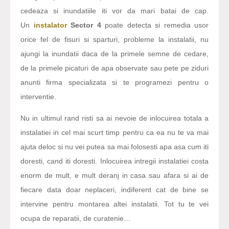
cedeaza si inundatiile iti vor da mari batai de cap.
Un
instalator
Sector 4
poate detecta si remedia usor
orice fel de fisuri si sparturi, probleme la instalatii, nu
ajungi la inundatii daca de la primele semne de cedare,
de la primele picaturi de apa observate sau pete pe ziduri
anunti firma specializata si te programezi pentru o
interventie.
Nu in ultimul rand risti sa ai nevoie de inlocuirea totala a
instalatiei in cel mai scurt timp pentru ca ea nu te va mai
ajuta deloc si nu vei putea sa mai folosesti apa asa cum iti
doresti, cand iti doresti. Inlocuirea intregii instalatiei costa
enorm de mult, e mult deranj in casa sau afara si ai de
fiecare data doar neplaceri, indiferent cat de bine se
intervine pentru montarea altei instalatii. Tot tu te vei
ocupa de reparatii, de curatenie…