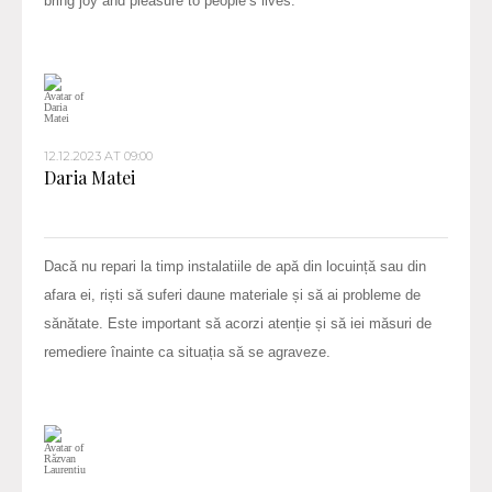
bring joy and pleasure to people’s lives.
12.12.2023 AT 09:00
Daria Matei
Dacă nu repari la timp instalatiile de apă din locuință sau din
afara ei, riști să suferi daune materiale și să ai probleme de
sănătate. Este important să acorzi atenție și să iei măsuri de
remediere înainte ca situația să se agraveze.