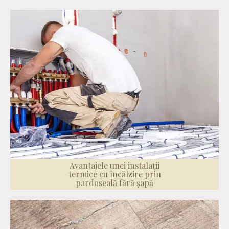
Avantajele unei instalații
termice cu încălzire prin
pardoseală fără șapă