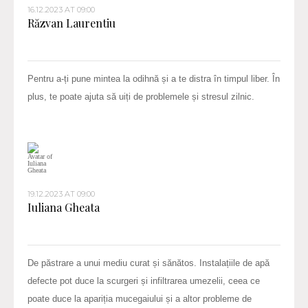
16.12.2023 AT 09:00
Răzvan Laurentiu
Pentru a-ți pune mintea la odihnă și a te distra în timpul liber. În
plus, te poate ajuta să uiți de problemele și stresul zilnic.
19.12.2023 AT 09:00
Iuliana Gheata
De păstrare a unui mediu curat și sănătos. Instalațiile de apă
defecte pot duce la scurgeri și infiltrarea umezelii, ceea ce
poate duce la apariția mucegaiului și a altor probleme de