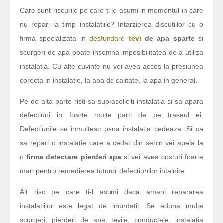
Care sunt riscurile pe care ti le asumi in momentul in care
nu repari la timp instalatiile? Intarzierea discutiilor cu o
firma specializata in
desfundare
tevi
de apa sparte
si
scurgeri de apa poate insemna imposibilitatea de a utiliza
instalatia. Cu alte cuvinte nu vei avea acces la presiunea
corecta in instalatie, la apa de calitate, la apa in general.
Pe de alta parte risti sa suprasoliciti instalatia si sa apara
defectiuni in foarte multe parti de pe traseul ei.
Defectiunile se inmultesc pana instalatia cedeaza. Si ca
sa repari o instalatie care a cedat din senin vei apela la
o
firma detectare pierderi apa
si vei avea costuri foarte
mari pentru remedierea tuturor defectiunilor intalnite.
Alt risc pe care ti-l asumi daca amani repararea
instalatiilor este legat de inundatii. Se aduna multe
scurgeri, pierderi de apa, tevile, conductele, instalatia