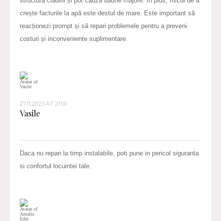
structura clădirii și pot cauza daune majore. În plus, riscul de a
crește facturile la apă este destul de mare. Este important să
reacționezi prompt și să repari problemele pentru a preveni
costuri și inconveniente suplimentare.
27.11.2023 AT 21:00
Vasile
Daca nu repari la timp instalatiile, poti pune in pericol siguranta
si confortul locuintei tale.