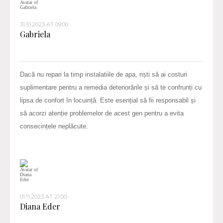
31.10.2023 AT 09:00
Gabriela
Dacă nu repari la timp instalatiile de apa, riști să ai costuri
suplimentare pentru a remedia deteriorările și să te confrunți cu
lipsa de confort în locuință. Este esențial să fii responsabil și
să acorzi atenție problemelor de acest gen pentru a evita
consecințele neplăcute.
01.11.2023 AT 21:00
Diana Eder