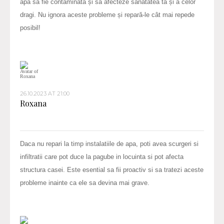
apa să fie contaminată și să afecteze sănătatea ta și a celor
dragi. Nu ignora aceste probleme și repară-le cât mai repede
posibil!
26.10.2023 AT 21:00
Roxana
Daca nu repari la timp instalatiile de apa, poti avea scurgeri si
infiltratii care pot duce la pagube in locuinta si pot afecta
structura casei. Este esential sa fii proactiv si sa tratezi aceste
probleme inainte ca ele sa devina mai grave.