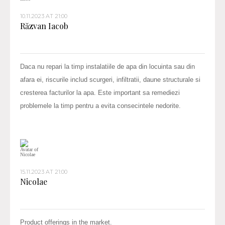
10.11.2023 AT 21:00
Răzvan Iacob
Daca nu repari la timp instalatiile de apa din locuinta sau din
afara ei, riscurile includ scurgeri, infiltratii, daune structurale si
cresterea facturilor la apa. Este important sa remediezi
problemele la timp pentru a evita consecintele nedorite.
15.11.2023 AT 21:00
Nicolae
Product offerings in the market.