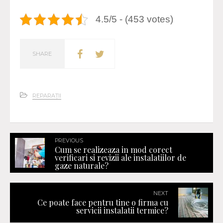
4.5/5 - (453 votes)
SHARE
REPARAȚII
PREVIOUS
Cum se realizeaza in mod corect
verificari si revizii ale instalatiilor de
gaze naturale?
NEXT
Ce poate face pentru tine o firma cu
servicii instalatii termice?